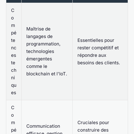
C
o
m
Maîtrise de
pé
langages de
te
Essentielles pour
programmation,
nc
rester compétitif et
technologies
es
répondre aux
émergentes
te
besoins des clients.
comme le
ch
blockchain
et l'
IoT
.
ni
qu
es
C
o
m
Cruciales pour
Communication
pé
construire des
efficace, gestion