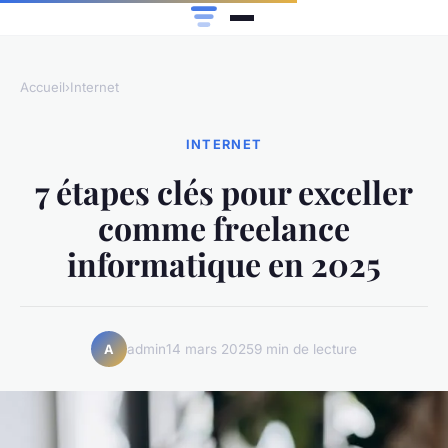
Accueil
›
Internet
INTERNET
7 étapes clés pour exceller
comme freelance
informatique en 2025
admin
14 mars 2025
9 min de lecture
A