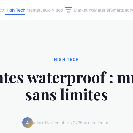
ctu
High Tech
Internet
Jeux-video
Marketing
Matériel
Smartphon
HIGH TECH
tes waterproof : 
sans limites
admin
18 décembre 2023
5 min de lecture
A