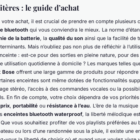
itères : le guide d’achat
 votre achat, il est crucial de prendre en compte plusieurs c
e bluetooth
qui vous conviendra le mieux. La norme d’étan
ie de la batterie
, la
qualité du son
ainsi que la facilité de 
erminants. Mais n’oubliez pas non plus de réfléchir à l’utili
nceinte : est-ce pour des sorties en pleine nature, pour des
 utilisation quotidienne à domicile ? Les marques telles q
t
Bose
offrent une large gamme de produits pour répondre
rtaines enceintes sont même dotées de fonctionnalités supp
ge stéréo, l’accès à des commandes vocales ou la possibil
ls. En fin de compte, votre choix dépendra de vos priorités
,
prix
,
portabilité
ou
résistance à l’eau
. L’ère de la musique
es
enceintes bluetooth waterproof
, la liberté mélodique e
Que vous souhaitiez profiter de vos playlists préférées au 
bateau ou lors d’une randonnée sous la pluie, il existe une en
z-vous la liberté de choisir où et quand vous voulez vivre 