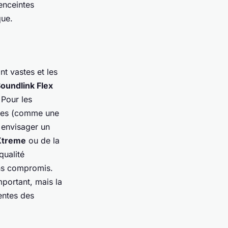
enceintes
que.
t vastes et les
oundlink Flex
 Pour les
cées (comme une
a envisager un
Xtreme
ou de la
qualité
s compromis.
portant, mais la
entes des