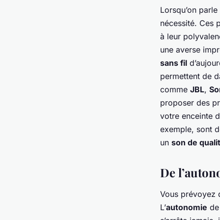
Lorsqu’on parle 
nécessité. Ces p
à leur polyvalen
une averse impr
sans fil
d’aujour
permettent de da
comme
JBL
,
So
proposer des p
votre enceinte 
exemple, sont de
un
son de quali
De l’auton
Vous prévoyez d
L’
autonomie
de 