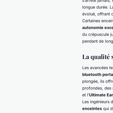
s’arrête jamais, 
longue durée. La
évolué, offrant 
Certaines encein
autonomie exce
du crépuscule ju
pendant de long
La qualité 
Les avancées te
bluetooth porta
plongée, ils of
profondes, des 
et l’
Ultimate Ea
Les ingénieurs d
enceintes
qui d