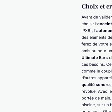
Choix et cr
Avant de valider
choisir l’
enceint
IPX8), l’
autonom
des éléments dét
ferez de votre e
amis ou pour une
Ultimate Ears
e
ces besoins. Ce
comme le coupla
d’autres apparei
qualité sonore
révolue. Avec l
portée de main. 
piscine, sur un 
pour vous. Offre