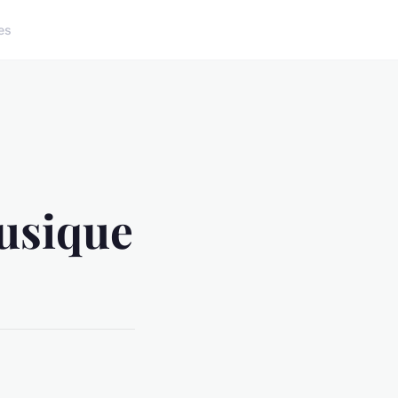
es
musique