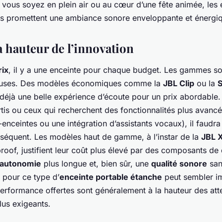
 vous soyez en plein air ou au cœur d’une fête animée, les 
 promettent une ambiance sonore enveloppante et énergi
a hauteur de l’innovation
rix
, il y a une enceinte pour chaque budget. Les gammes son
uses. Des modèles économiques comme la
JBL Clip
ou la
S
 déjà une belle expérience d’écoute pour un prix abordable.
rtis ou ceux qui recherchent des fonctionnalités plus avan
enceintes ou une intégration d’assistants vocaux), il faudr
séquent. Les modèles haut de gamme, à l’instar de la
JBL 
oof, justifient leur coût plus élevé par des composants de 
autonomie
plus longue et, bien sûr, une
qualité sonore
san
 pour ce type d’
enceinte portable étanche
peut sembler im
 performance offertes sont généralement à la hauteur des att
plus exigeants.