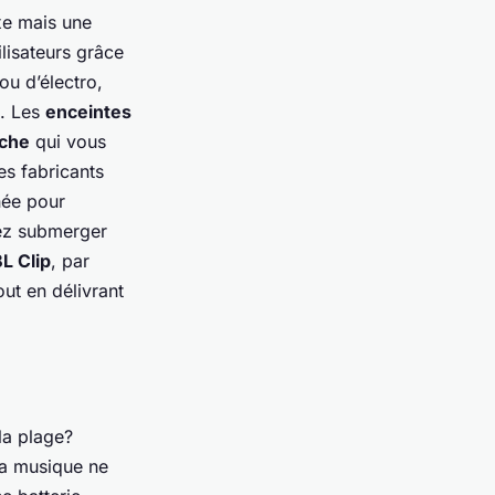
uxe mais une
lisateurs grâce
ou d’électro,
e. Les
enceintes
che
qui vous
es fabricants
née pour
vez submerger
L Clip
, par
ut en délivrant
la plage?
la musique ne