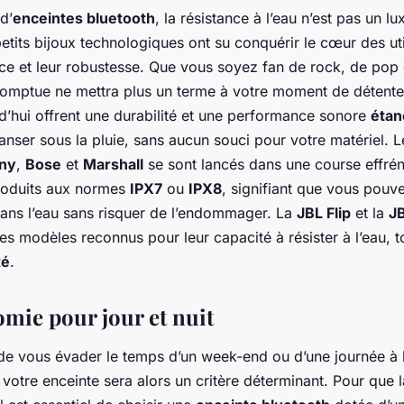
d’
enceintes bluetooth
, la résistance à l’eau n’est pas un l
etits bijoux technologiques ont su conquérir le cœur des uti
ce et leur robustesse. Que vous soyez fan de rock, de pop 
omptue ne mettra plus un terme à votre moment de détent
d’hui offrent une durabilité et une performance sonore
étan
nser sous la pluie, sans aucun souci pour votre matériel. L
ny
,
Bose
et
Marshall
se sont lancés dans une course effré
roduits aux normes
IPX7
ou
IPX8
, signifiant que vous pou
dans l’eau sans risquer de l’endommager. La
JBL Flip
et la
JB
s modèles reconnus pour leur capacité à résister à l’eau, to
té
.
omie pour jour et nuit
e vous évader le temps d’un week-end ou d’une journée à 
votre enceinte sera alors un critère déterminant. Pour que 