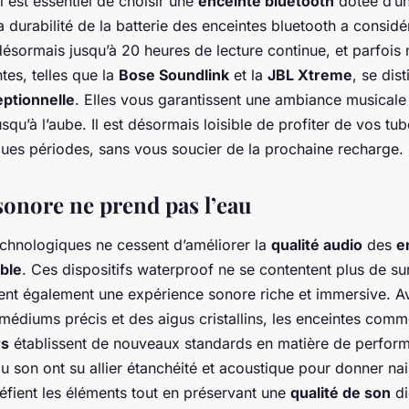
il est essentiel de choisir une
enceinte bluetooth
dotée d’un
 durabilité de la batterie des enceintes bluetooth a consid
désormais jusqu’à 20 heures de lecture continue, et parfois
tes, telles que la
Bose Soundlink
et la
JBL Xtreme
, se dis
ptionnelle
. Elles vous garantissent une ambiance musicale
squ’à l’aube. Il est désormais loisible de profiter de vos tu
ues périodes, sans vous soucier de la prochaine recharge.
sonore ne prend pas l’eau
chnologiques ne cessent d’améliorer la
qualité audio
des
e
ble
. Ces dispositifs waterproof ne se contentent plus de su
frent également une expérience sonore riche et immersive. 
médiums précis et des aigus cristallins, les enceintes com
rs
établissent de nouveaux standards en matière de perfor
u son ont su allier étanchéité et acoustique pour donner na
éfient les éléments tout en préservant une
qualité de son
di