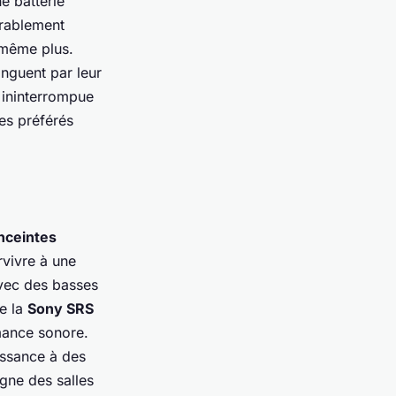
e batterie
érablement
 même plus.
tinguent par leur
 ininterrompue
bes préférés
nceintes
rvivre à une
Avec des basses
me la
Sony SRS
mance sonore.
issance à des
gne des salles