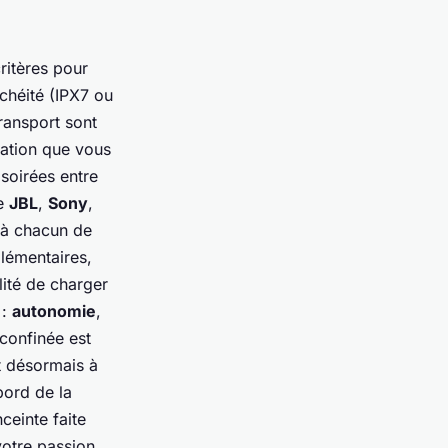
ritères pour
chéité (IPX7 ou
transport sont
sation que vous
 soirées entre
ue
JBL
,
Sony
,
 à chacun de
lémentaires,
ité de charger
 :
autonomie
,
 confinée est
st désormais à
bord de la
ceinte faite
votre passion