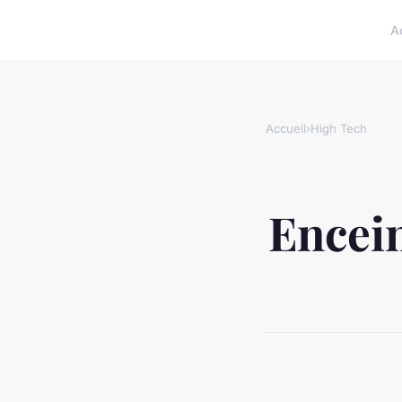
A
Accueil
›
High Tech
Encein