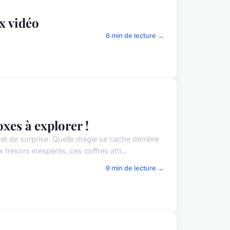
ux vidéo
6 min de lecture →
xes à explorer !
et de surprise. Quelle magie se cache derrière
ésors inespérés, ces coffres atti...
9 min de lecture →