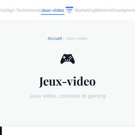
ctu
High Tech
Internet
Jeux-video
Marketing
Matériel
Smartphon
Accueil
› Jeux-video
🎮
Jeux-video
Jeux vidéo, consoles et gaming