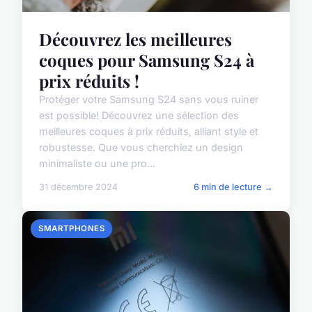
Découvrez les meilleures
coques pour Samsung S24 à
prix réduits !
Protéger votre Samsung S24 sans vous ruiner
est possible! Découvrez une sélection des
meilleures coques à prix réduits, alliant style et
robustesse. Que vous cherchiez un design
minimaliste ou une pro...
31 décembre 2024
6 min de lecture →
SMARTPHONES