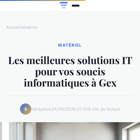
Accueil
›
Matériel
MATÉRIEL
Les meilleures solutions IT
pour vos soucis
informatiques à Gex
Séraphine
24/06/2026 07:01
8 min de lecture
S