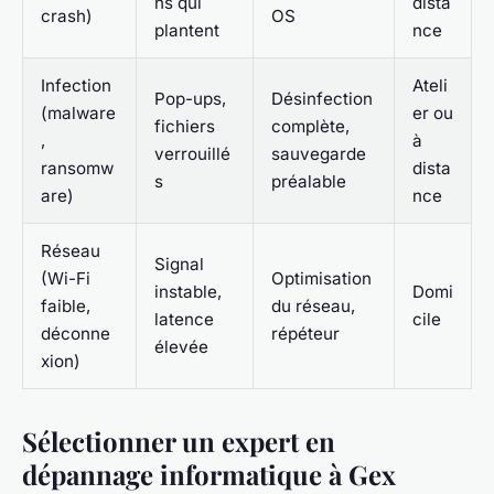
ns qui
dista
crash)
OS
plantent
nce
Infection
Ateli
Pop-ups,
Désinfection
(malware
er ou
fichiers
complète,
,
à
verrouillé
sauvegarde
ransomw
dista
s
préalable
are)
nce
Réseau
Signal
(Wi-Fi
Optimisation
instable,
Domi
faible,
du réseau,
latence
cile
déconne
répéteur
élevée
xion)
Sélectionner un expert en
dépannage informatique à Gex