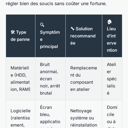
régler bien des soucis sans coûter une fortune.
🏠
🔍
🔧 Solution
Lieu
🛠️ Type
Symptôm
recommand
d’int
de panne
e
ée
erve
principal
ntion
Bruit
Ateli
Matériell
Remplaceme
anormal,
er
e (HDD,
nt du
écran
spéc
alimentat
composant
noir, arrêt
ialis
ion, RAM)
en atelier
brutal
é
Écran
Domi
Logicielle
Nettoyage
bleu,
cile
(ralentiss
système ou
applicatio
ou à
ement,
réinstallation