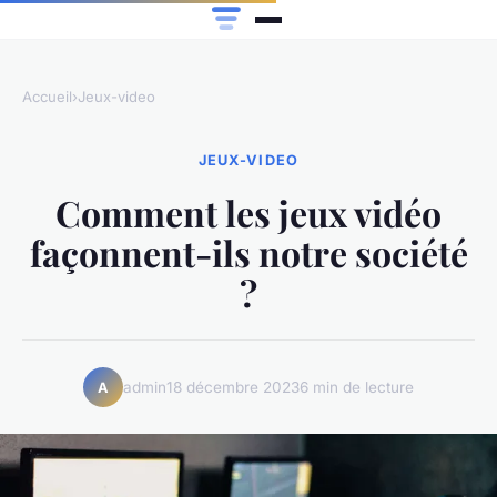
Accueil
›
Jeux-video
JEUX-VIDEO
Comment les jeux vidéo
façonnent-ils notre société
?
admin
18 décembre 2023
6 min de lecture
A