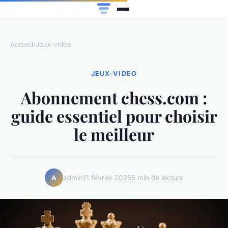
Accueil
›
Jeux-video
JEUX-VIDEO
Abonnement chess.com :
guide essentiel pour choisir
le meilleur
admin
11 février 2025
5 min de lecture
A