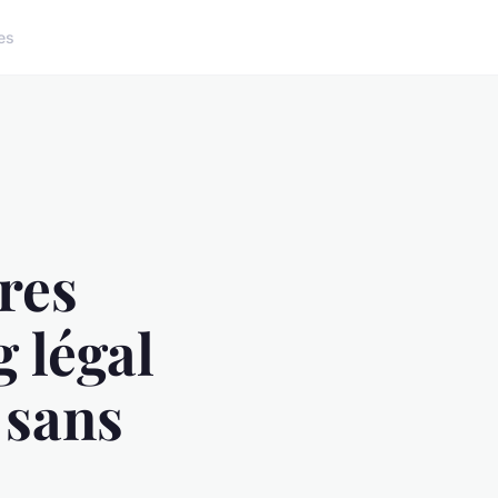
es
res
 légal
 sans