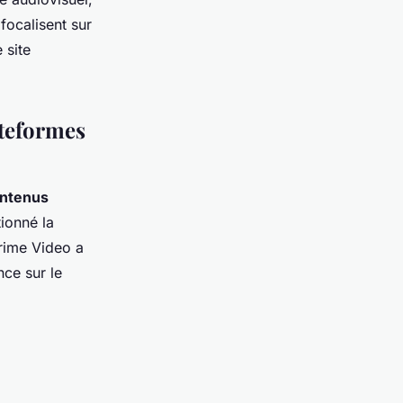
focalisent sur
 site
ateformes
ntenus
tionné la
rime Video a
nce sur le