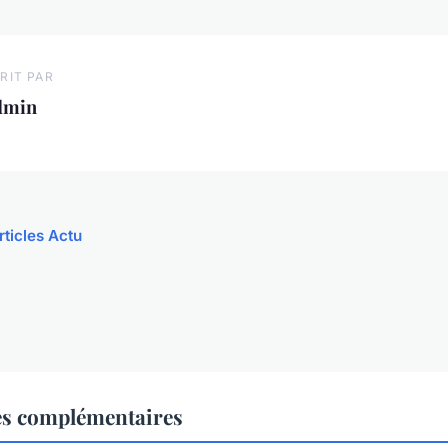
RIT PAR
dmin
rticles Actu
es complémentaires