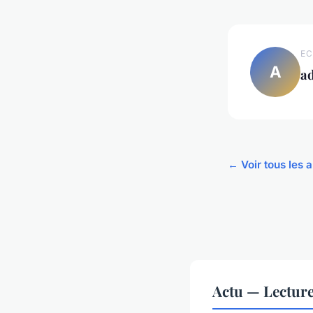
EC
A
a
← Voir tous les a
Actu — Lectur