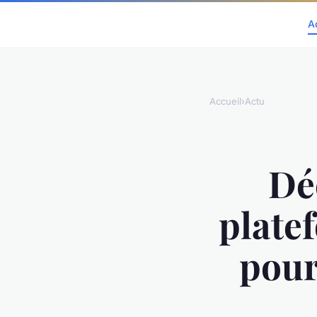
A
Accueil
›
Actu
Dé
plate
pour