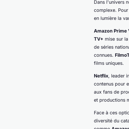
Dans l'univers 
complexe. Pour 
en lumière la va
Amazon Prime 
TV+
mise sur la
de séries nation
connues.
Filmo
films uniques.
Netflix
, leader 
contenus pour en
aux fans de pro
et productions 
Face à ces optio
diversité du cata
comme
Amazon