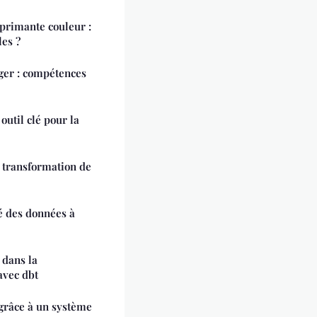
primante couleur :
es ?
ger : compétences
 outil clé pour la
a transformation de
té des données à
 dans la
avec dbt
grâce à un système