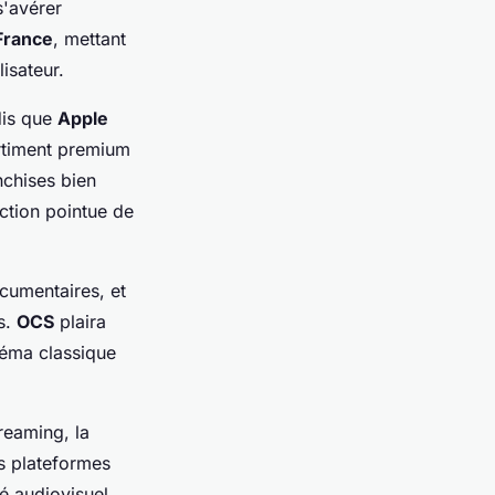
s'avérer
France
, mettant
isateur.
dis que
Apple
rtiment premium
nchises bien
ction pointue de
cumentaires, et
s.
OCS
plaira
éma classique
treaming, la
Les plateformes
 audiovisuel,