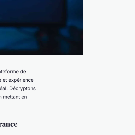
lateforme de
te et expérience
idéal. Décryptons
n mettant en
France