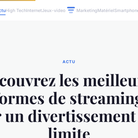
ctu
High Tech
Internet
Jeux-video
Marketing
Matériel
Smartphon
ACTU
couvrez les meilleu
formes de streaming
 un divertissement
limite