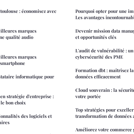
toulouse : économisez avec
Pourquoi opter pour une im
Les avantages incontournabl
eilleures marques
Devenir mission data mana
ne qualité audio
et opportunités clés
L'audit de vulnérabilité : un
eilleures marques
cybersécurité des PME
r smartphone
Formation dbt : maîtrisez l
stataire informatique pour
données efficacement
Cloud souverain : la sécuri
en stratégie d'entreprise :
votre portée
 le bon choix
Top stratégies pour exceller
ionnalités des logiciels et
transformation de données 
aires
Améliorez votre commerce 