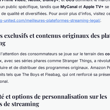
 un public spécifique, tandis que
MyCanal
et
Apple TV+
se 
de qualité et diversifiées. Pour avoir plus d'infos, visitez ce
g-united.com/meilleures-plateformes-streaming-legal/
.
s exclusifs et contenus originaux des pl
ng
l'attention des consommateurs se joue sur le terrain des
co
lix, avec ses séries phares comme
Stranger Things
, a révolu
uire et de distribuer des programmes originaux. Amazon P
hits tels que
The Boys
et
Fleabag
, qui ont renforcé sa prése
onal.
té et options de personnalisation sur les
s de streaming