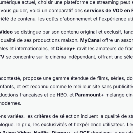
numérique actuel, choisir une plateforme de streaming peut 
vous guider, voici un comparatif des
services de VOD en 
riété de contenu, les coûts d'abonnement et l'expérience util
Video
se distingue par son contenu original et exclusif, tan
 qualité de ses productions maison.
MyCanal
offre un asso
ales et internationales, et
Disney+
ravit les amateurs de fra
TV
se concentre sur le cinéma indépendant, offrant une séle
incontesté, propose une gamme étendue de films, séries, do
fants, et est reconnu comme le meilleur site sans publicité
ductions françaises et de HBO, et
Paramount+
mélange cin
modernes.
ns variées, les critères de sélection incluent la qualité de s
logue, le prix, les exclusivités et l'expérience utilisateur. 
 Prime Video
,
Netflix
,
Disney+
, et
OCS
dominent le marché