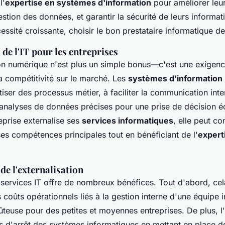
l'
expertise en systèmes d'information
pour améliorer leur
estion des données, et garantir la sécurité de leurs informat
essité croissante, choisir le bon prestataire informatique de
 de l'IT pour les entreprises
on numérique n'est plus un simple bonus—c'est une exigen
a compétitivité sur le marché. Les
systèmes d'information 
iser des processus métier, à faciliter la communication inte
 analyses de données précises pour une prise de décision éc
eprise externalise ses
services informatiques
, elle peut co
es compétences principales tout en bénéficiant de l'
expert
de l'externalisation
 services IT offre de nombreux bénéfices. Tout d'abord, cel
 coûts opérationnels liés à la gestion interne d'une équipe 
teuse pour des petites et moyennes entreprises. De plus, l'
s d'arrêt des systèmes informatiques en mettant en place