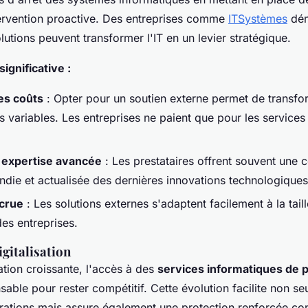
ntervention proactive. Des entreprises comme
ITSystèmes
dém
tions peuvent transformer l'IT en un levier stratégique.
significative :
es coûts
: Opter pour un soutien externe permet de transfo
s variables. Les entreprises ne paient que pour les services 
 expertise avancée
: Les prestataires offrent souvent une 
ndie et actualisée des dernières innovations technologiques
ccrue
: Les solutions externes s'adaptent facilement à la tail
es entreprises.
igitalisation
sation croissante, l'accès à des
services informatiques de 
able pour rester compétitif. Cette évolution facilite non se
rations mais assure également une protection renforcée con