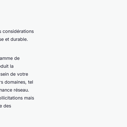
es considérations
se et durable.
 gamme de
duit la
 sein de votre
rs domaines, tel
enance réseau.
licitations mais
ée des