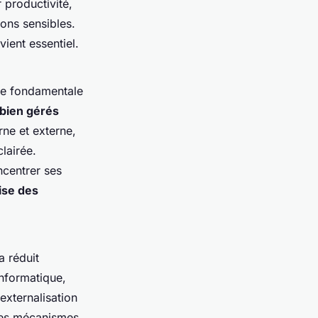
 productivité,
ions sensibles.
vient essentiel.
ce fondamentale
bien gérés
rne et externe,
lairée.
ncentrer ses
ise des
a réduit
informatique,
externalisation
 des mécanismes