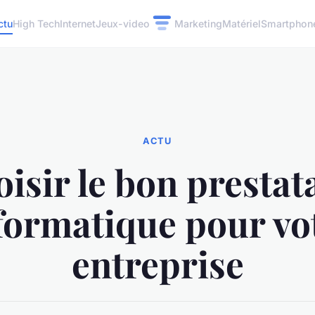
ctu
High Tech
Internet
Jeux-video
Marketing
Matériel
Smartphon
ACTU
isir le bon prestat
formatique pour vo
entreprise