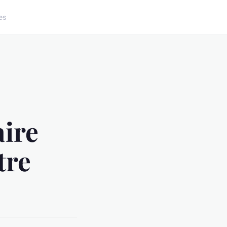
es
aire
tre