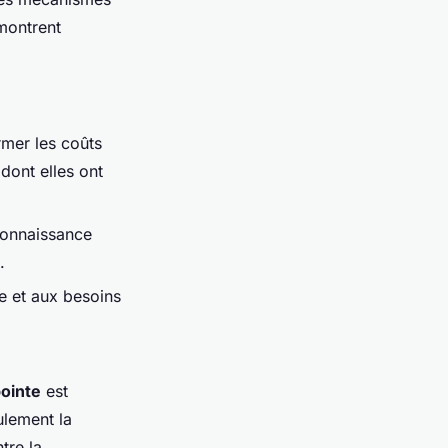
ontrent
rmer les coûts
dont elles ont
connaissance
.
le et aux besoins
pointe
est
ulement la
tre la