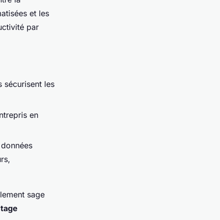
tisées et les
ctivité par
 sécurisent les
trepris en
s données
rs,
eulement sage
tage