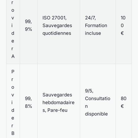
r
o
v
ISO 27001,
24/7,
10
99,
i
Sauvegardes
Formation
0
9%
d
quotidiennes
incluse
€
e
r
A
P
r
o
9/5,
v
Sauvegardes
99,
Consultatio
80
i
hebdomadaire
8%
n
€
d
s, Pare-feu
disponible
e
r
B