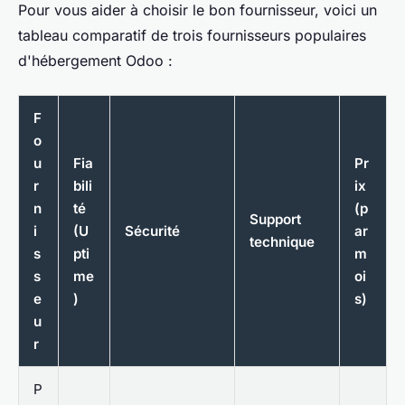
Pour vous aider à choisir le bon fournisseur, voici un
tableau comparatif de trois fournisseurs populaires
d'hébergement Odoo :
F
o
u
Fia
Pr
r
bili
ix
n
té
(p
Support
i
(U
Sécurité
ar
technique
s
pti
m
s
me
oi
e
)
s)
u
r
P