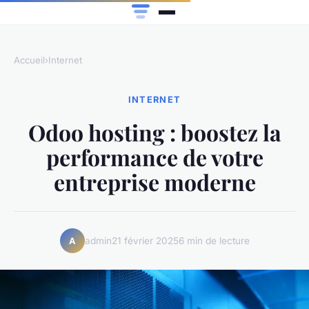
Accueil
›
Internet
INTERNET
Odoo hosting : boostez la
performance de votre
entreprise moderne
admin
21 février 2025
6 min de lecture
A