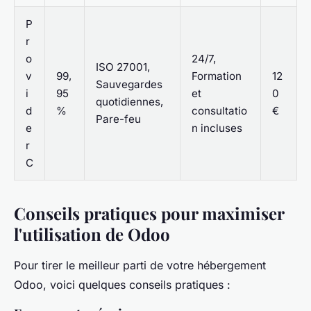
P
r
o
24/7,
ISO 27001,
v
99,
Formation
12
Sauvegardes
i
95
et
0
quotidiennes,
d
%
consultatio
€
Pare-feu
e
n incluses
r
C
Conseils pratiques pour maximiser
l'utilisation de Odoo
Pour tirer le meilleur parti de votre hébergement
Odoo, voici quelques conseils pratiques :